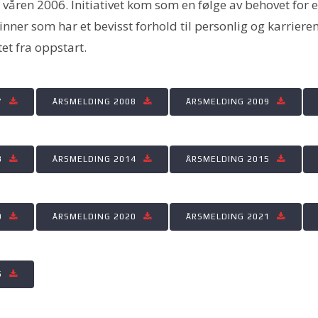
våren 2006. Initiativet kom som en følge av behovet for 
ner som har et bevisst forhold til personlig og karriere
tet fra oppstart.
7
ÅRSMELDING 2008
ÅRSMELDING 2009
3
ÅRSMELDING 2014
ÅRSMELDING 2015
9
ÅRSMELDING 2020
ÅRSMELDING 2021
5